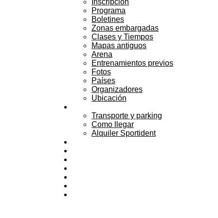
Inscripción
Programa
Boletines
Zonas embargadas
Clases y Tiempos
Mapas antiguos
Arena
Entrenamientos previos
Fotos
Países
Organizadores
Ubicación
Servicios
Transporte y parking
Como llegar
Alquiler Sportident
Alojamiento
Actividades
Public Race
Congreso
Patrocinadores
Voluntarios
Contacto
Menú