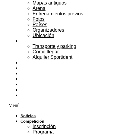
Mapas antiguos
Arena
Entrenamientos previos
Fotos
Países
Organizadores
Ubicación
Servicios
Transporte y parking
Como llegar
Alquiler Sportident
Alojamiento
Actividades
Public Race
Congreso
Patrocinadores
Voluntarios
Contacto
Menú
Noticias
Competición
Inscripción
Programa