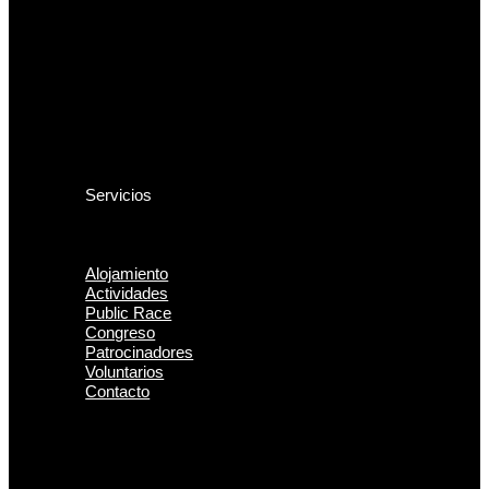
Zonas embargadas
Clases y Tiempos
Mapas antiguos
Arena
Entrenamientos previos
Fotos
Países
Organizadores
Ubicación
Servicios
Transporte y parking
Como llegar
Alquiler Sportident
Alojamiento
Actividades
Public Race
Congreso
Patrocinadores
Voluntarios
Contacto
Noticias
Competición
Inscripción
Programa