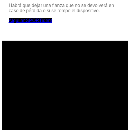
Habrá que dejar una fianza que no se devolverá en
caso de pérdida o si se rompe el dispositivo.
Alquilar SPORTident