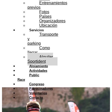
Entrenamientos
previos
Fotos
Países
Organizadores
Ubicación
Servicios
Transporte
y
parking
Como
llegar
Alquiler
Sportident
Alojamiento
Actividades
Public
Race
Congreso
Patrocinadores
Voluntarios
Contacto