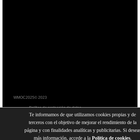
WMOC2025© 2023
Política de protección de datos
Política de cookies
Te informamos de que utilizamos cookies propias y de
By Neorg
terceros con el objetivo de mejorar el rendimiento de la
página y con finalidades analíticas y publicitarias. Si desea
Política de protección de datos
Política de cookies
más información, accede a la
Política de cookies
.