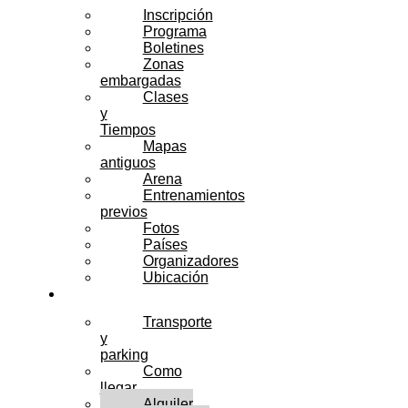
Inscripción
Programa
Boletines
Zonas
embargadas
Clases
y
Tiempos
Mapas
antiguos
Arena
Entrenamientos
previos
Fotos
Países
Organizadores
Ubicación
Servicios
Transporte
y
parking
Como
llegar
Alquiler