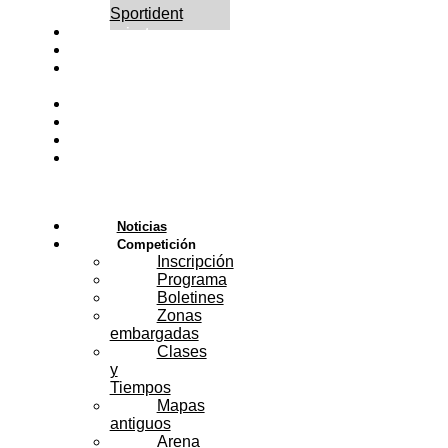
Sportident
Alojamiento
Actividades
Public
Race
Congreso
Patrocinadores
Voluntarios
Contacto
Menú
Noticias
Competición
Inscripción
Programa
Boletines
Zonas
embargadas
Clases
y
Tiempos
Mapas
antiguos
Arena