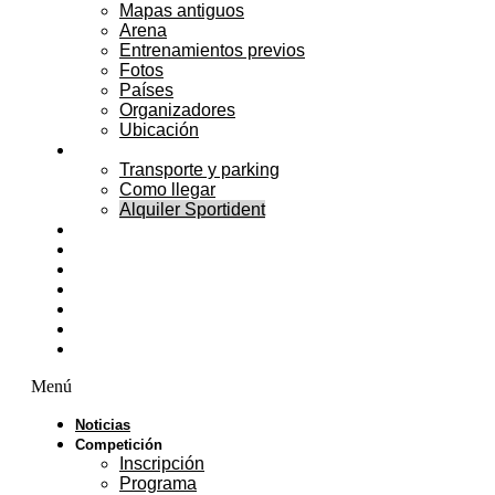
Mapas antiguos
Arena
Entrenamientos previos
Fotos
Países
Organizadores
Ubicación
Servicios
Transporte y parking
Como llegar
Alquiler Sportident
Alojamiento
Actividades
Public Race
Congreso
Patrocinadores
Voluntarios
Contacto
Menú
Noticias
Competición
Inscripción
Programa