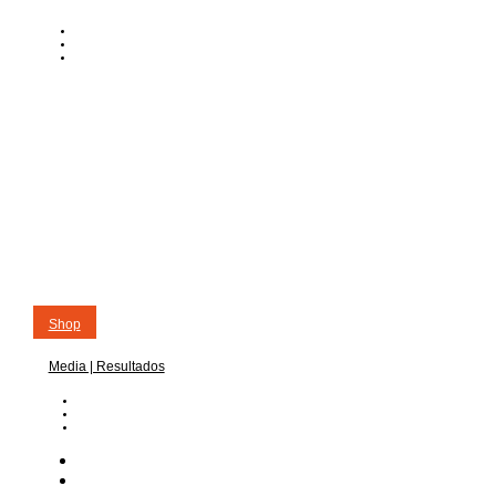
CA
ES
EN
Shop
Media | Resultados
CA
ES
EN
Noticias
Competición